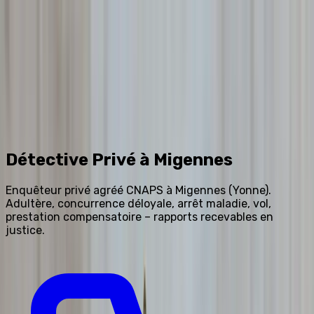
Accueil
Prestations
Tarifs
Avis
Blog
FAQ
Contact
Assistant IA
04 81 91 68 58
Détective Privé à Migennes
Enquêteur privé agréé CNAPS à Migennes (Yonne).
Adultère, concurrence déloyale, arrêt maladie, vol,
prestation compensatoire – rapports recevables en
justice.