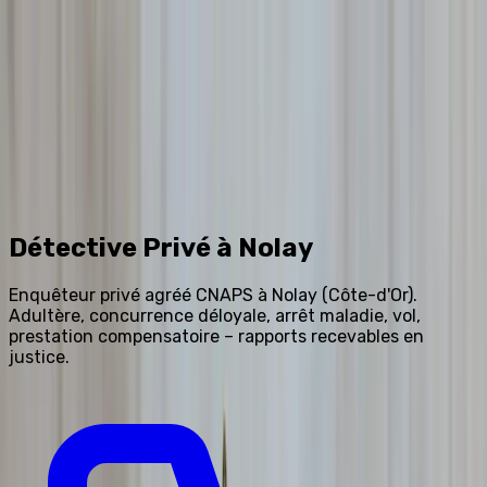
Accueil
Prestations
Tarifs
Avis
Blog
FAQ
Contact
Assistant IA
04 81 91 68 58
Détective Privé à Nolay
Enquêteur privé agréé CNAPS à Nolay (Côte-d'Or).
Adultère, concurrence déloyale, arrêt maladie, vol,
prestation compensatoire – rapports recevables en
justice.