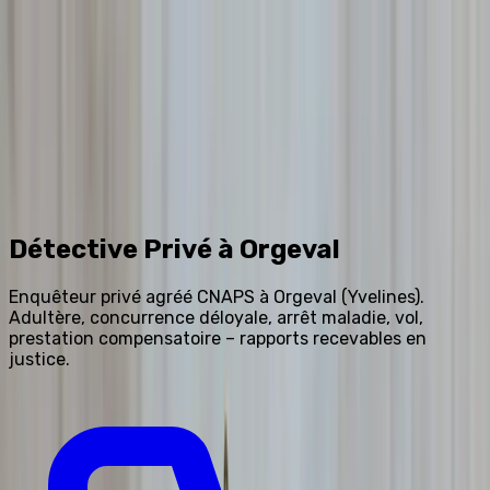
Accueil
Prestations
Tarifs
Avis
Blog
FAQ
Contact
Assistant IA
04 81 91 68 58
Détective Privé à Orgeval
Enquêteur privé agréé CNAPS à Orgeval (Yvelines).
Adultère, concurrence déloyale, arrêt maladie, vol,
prestation compensatoire – rapports recevables en
justice.