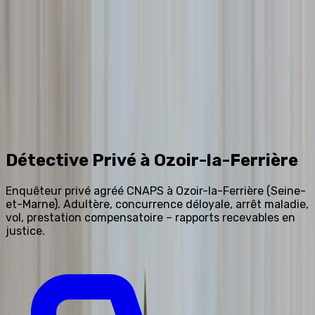
Accueil
Prestations
Tarifs
Avis
Blog
FAQ
Contact
Assistant IA
04 81 91 68 58
Détective Privé à Ozoir-la-Ferrière
Enquêteur privé agréé CNAPS à Ozoir-la-Ferrière (Seine-
et-Marne). Adultère, concurrence déloyale, arrêt maladie,
vol, prestation compensatoire – rapports recevables en
justice.