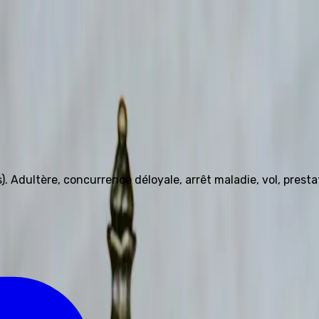
4 81 91 68 58
Adultère, concurrence déloyale, arrêt maladie, vol, presta