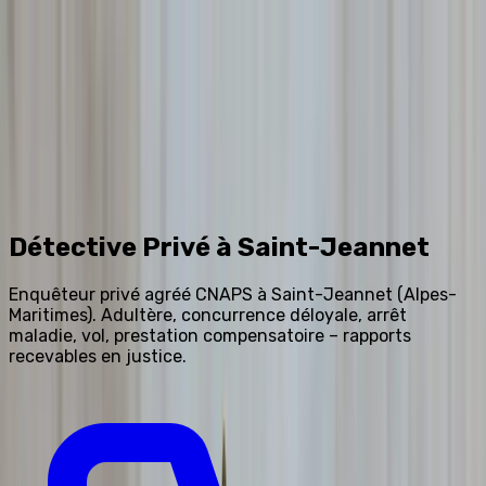
Accueil
Prestations
Tarifs
Avis
Blog
FAQ
Contact
Assistant IA
04 81 91 68 58
Détective Privé à Saint-Jeannet
Enquêteur privé agréé CNAPS à Saint-Jeannet (Alpes-
Maritimes). Adultère, concurrence déloyale, arrêt
maladie, vol, prestation compensatoire – rapports
recevables en justice.