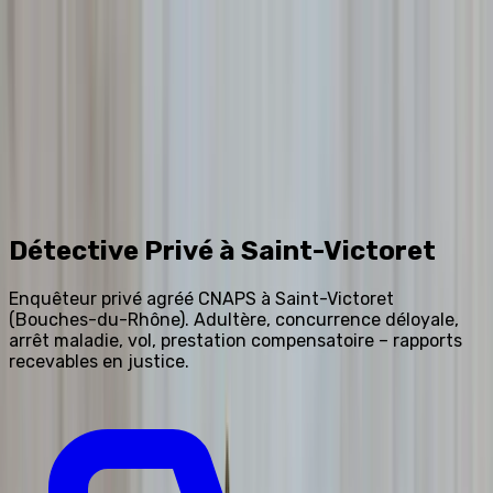
Accueil
Prestations
Tarifs
Avis
Blog
FAQ
Contact
Assistant IA
04 81 91 68 58
Détective Privé à Saint-Victoret
Enquêteur privé agréé CNAPS à Saint-Victoret
(Bouches-du-Rhône). Adultère, concurrence déloyale,
arrêt maladie, vol, prestation compensatoire – rapports
recevables en justice.