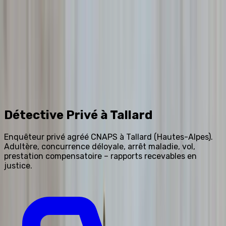
Accueil
Prestations
Tarifs
Avis
Blog
FAQ
Contact
Assistant IA
04 81 91 68 58
Détective Privé à Tallard
Enquêteur privé agréé CNAPS à Tallard (Hautes-Alpes).
Adultère, concurrence déloyale, arrêt maladie, vol,
prestation compensatoire – rapports recevables en
justice.