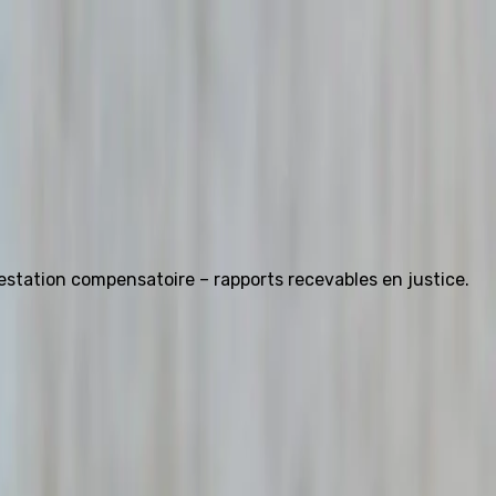
estation compensatoire – rapports recevables en justice.