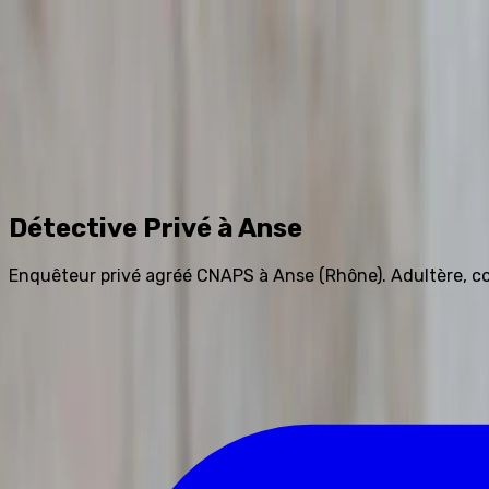
Accueil
Prestations
Tarifs
Avis
Blog
FAQ
Contact
0
Assistant IA
Détective Privé à Anse
Enquêteur privé agréé CNAPS à Anse (Rhône). Adultère, con