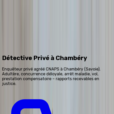
Accueil
Prestations
Tarifs
Avis
Blog
FAQ
Contact
Assistant IA
04 81 91 68 58
Détective Privé à Chambéry
Enquêteur privé agréé CNAPS à Chambéry (Savoie).
Adultère, concurrence déloyale, arrêt maladie, vol,
prestation compensatoire – rapports recevables en
justice.