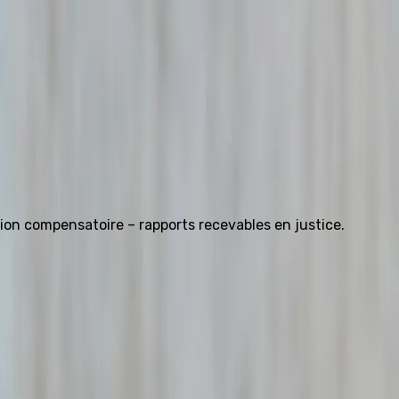
ion compensatoire – rapports recevables en justice.