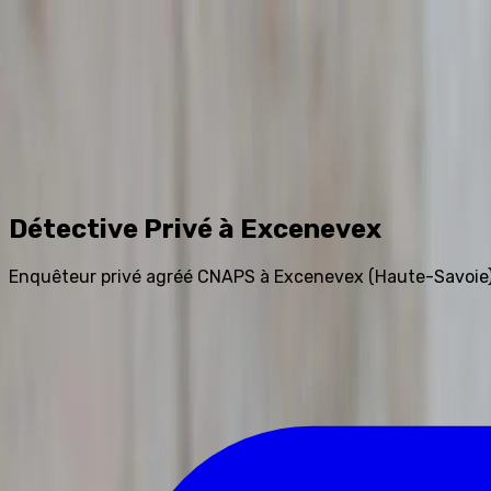
Accueil
Prestations
Tarifs
Avis
Blog
FAQ
Contact
0
Assistant IA
Détective Privé à Excenevex
Enquêteur privé agréé CNAPS à Excenevex (Haute-Savoie). A