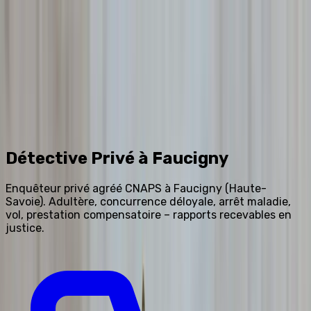
Accueil
Prestations
Tarifs
Avis
Blog
FAQ
Contact
Assistant IA
04 81 91 68 58
Détective Privé à Faucigny
Enquêteur privé agréé CNAPS à Faucigny (Haute-
Savoie). Adultère, concurrence déloyale, arrêt maladie,
vol, prestation compensatoire – rapports recevables en
justice.