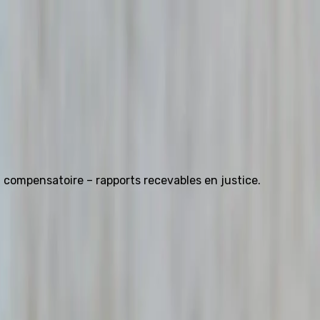
n compensatoire – rapports recevables en justice.