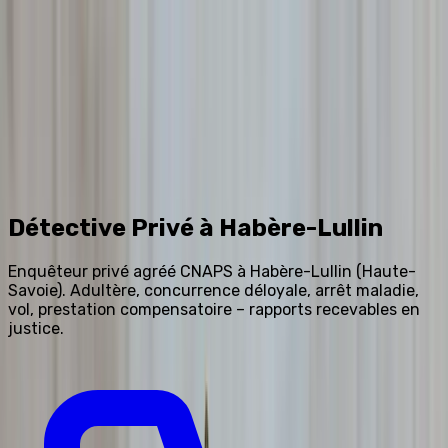
Accueil
Prestations
Tarifs
Avis
Blog
FAQ
Contact
Assistant IA
04 81 91 68 58
Détective Privé à Habère-Lullin
Enquêteur privé agréé CNAPS à Habère-Lullin (Haute-
Savoie). Adultère, concurrence déloyale, arrêt maladie,
vol, prestation compensatoire – rapports recevables en
justice.