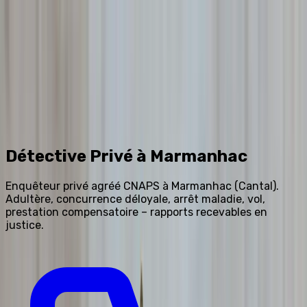
Accueil
Prestations
Tarifs
Avis
Blog
FAQ
Contact
Assistant IA
04 81 91 68 58
Détective Privé à Marmanhac
Enquêteur privé agréé CNAPS à Marmanhac (Cantal).
Adultère, concurrence déloyale, arrêt maladie, vol,
prestation compensatoire – rapports recevables en
justice.