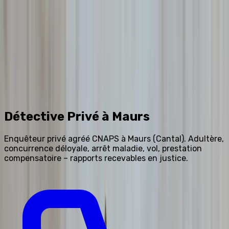
Accueil
Prestations
Tarifs
Avis
Blog
FAQ
Contact
Assistant IA
04 81 91 68 58
Détective Privé à Maurs
Enquêteur privé agréé CNAPS à Maurs (Cantal). Adultère,
concurrence déloyale, arrêt maladie, vol, prestation
compensatoire – rapports recevables en justice.