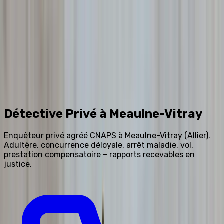
Accueil
Prestations
Tarifs
Avis
Blog
FAQ
Contact
Assistant IA
04 81 91 68 58
Détective Privé à Meaulne-Vitray
Enquêteur privé agréé CNAPS à Meaulne-Vitray (Allier).
Adultère, concurrence déloyale, arrêt maladie, vol,
prestation compensatoire – rapports recevables en
justice.