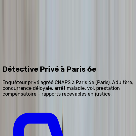
Accueil
Prestations
Tarifs
Avis
Blog
FAQ
Contact
Assistant IA
04 81 91 68 58
Détective Privé à Paris 6e
Enquêteur privé agréé CNAPS à Paris 6e (Paris). Adultère,
concurrence déloyale, arrêt maladie, vol, prestation
compensatoire – rapports recevables en justice.