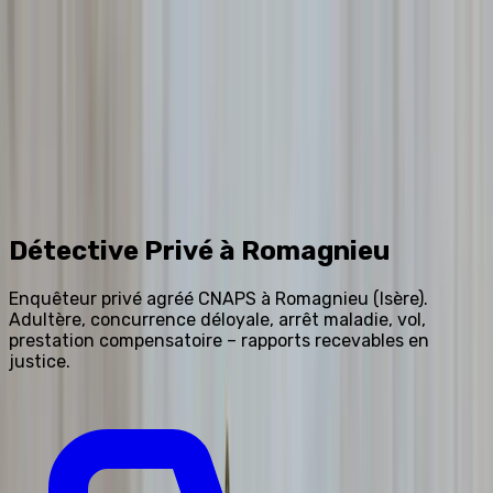
Accueil
Prestations
Tarifs
Avis
Blog
FAQ
Contact
Assistant IA
04 81 91 68 58
Détective Privé à Romagnieu
Enquêteur privé agréé CNAPS à Romagnieu (Isère).
Adultère, concurrence déloyale, arrêt maladie, vol,
prestation compensatoire – rapports recevables en
justice.