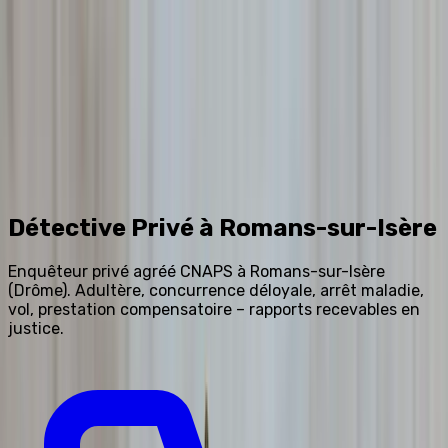
Accueil
Prestations
Tarifs
Avis
Blog
FAQ
Contact
Assistant IA
04 81 91 68 58
Détective Privé à Romans-sur-Isère
Enquêteur privé agréé CNAPS à Romans-sur-Isère
(Drôme). Adultère, concurrence déloyale, arrêt maladie,
vol, prestation compensatoire – rapports recevables en
justice.