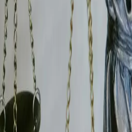
Couzan
rances
Détection TSCM
Nos tarifs
an
sont rédigés conformément aux
articles 9 du Code civ
nne et Roanne
et l'ensemble des juridictions du départeme
7761
atteste de la conformité de notre activité avec le Livr
ent exploiter directement nos conclusions dans le cadre de
es-en-Couzan
et environs