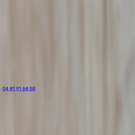
04 81 91 68 58
Accueil
/
Prestations
/
Détective Privé Saint-Georges-en-Couzan
Détective privé à
Saint-Georges-en