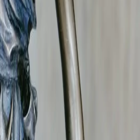
il
et
145 du Code de procédure civile
. Ils sont
nt
Loire
.
e VI du Code de la sécurité intérieure.
 vos procédures judiciaires.