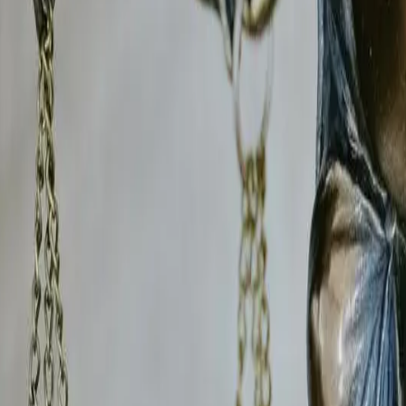
et des attestations de témoins, dans le respect du cadre lé
zan
sont déterminantes pour les procédures de
divorce po
imentaire et les décisions de garde d'enfants devant le juge 
int-Georges-en-Couzan
de
concurrence déloyale
? Le B.R.I.P enquête sur tous le
olation de clause de non-concurrence, détournement de clie
ermettant de saisir le tribunal de commerce compétent
dans 
avocat du
Barreau de Saint-Étienne
pour optimiser la stratég
nt-Georges-en-Couzan
n
est en
arrêt maladie
prolongé et vous suspectez un abus 
atible avec son état de santé déclaré : travail dissimulé, act
ant le
conseil de prud'hommes
dans la Loire
et permet d'e