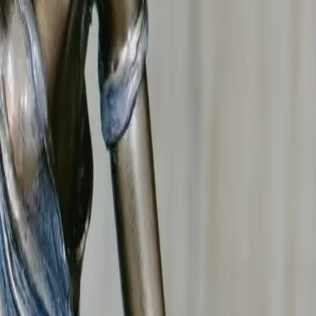
t votre avocat.
nnées confidentielles) ? Le B.R.I.P met en place un
teurs et collecte de preuves admissibles en justice.
au travail et le RGPD. Notre rapport permet d'engager une
vant le
Tribunal judiciaire de Saint-Étienne et Roanne
.
changement significatif de sa situation ? Notre détective
otoire (article 283 du Code civil).
a baisse) ou la
suppression
de la prestation