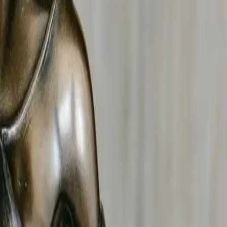
gal.
ur faute
(article 242 du Code civil), l'attribution de la
aux affaires familiales
dans la Loire
.
s types d'actes déloyaux : dénigrement commercial,
ntèle et imitation de produits ou services.
la Loire
et d'obtenir réparation du préjudice (article 1240
ie contentieuse.
? Notre détective effectue une surveillance discrète et
ivités sportives, travaux, voyages.
ngager une procédure de licenciement pour faute grave