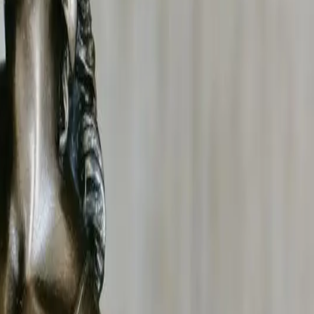
e service dans tout le Loire (42). Enquêtes conjugales,
t discrétion, rapidité et des dossiers solides recevables
rations d'entreprises, à la concurrence déloyale et aux
net reconnu. Nos investigations respectent le cadre légal
ent des dossiers complets dont les conclusions sont
agréé CNAPS (n°AUT-069-2122-08-23-2023-0877761) qui
chniques de filature, de collecte de preuves et d'analyse,
n
, notre enquêteur privé vous accompagne de l'analyse de
anne
.
 en place une filature discrète pour établir la réalité des