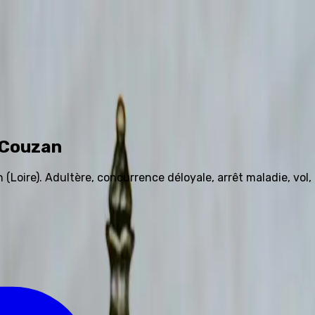
4 81 91 68 58
-Couzan
oire). Adultère, concurrence déloyale, arrêt maladie, vol,