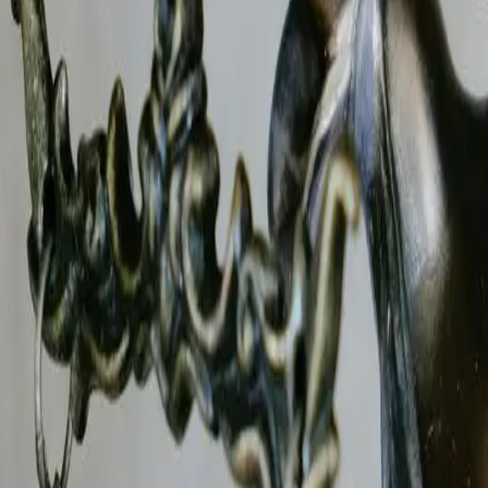
L'agence B.R.I.P, agréée CNAPS, met ses compétences à votr
 contre la fraude à l'assurance — nos enquêteurs garantissen
te des enquêtes liées aux litiges prud'homaux, aux restructu
es-en-Couzan (42), vous bénéficiez de l'expertise d'un cabi
es techniques d'investigation et de renseignement, produis
avant remise au client.
-Couzan
– Agréé CNAPS
-en-Couzan
? Le B.R.I.P est un cabinet d'investigation 
 Nos enquêteurs privés sont des professionnels formés aux te
 ou une compagnie d'assurances à
Saint-Georges-en-Couza
loitable devant le
Tribunal judiciaire de Saint-Étienne et Ro
-en-Couzan
s-en-Couzan
? Notre
détective spécialisé en adultère
met