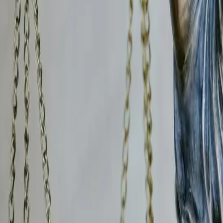
 Nous intervenons en coordination avec votre service RH e
aint-Georges-en-Couzan
-en-Couzan
(marchandises, outils, matériel informatique, do
ques, surveillance des zones sensibles, identification des au
espectent scrupuleusement la législation sur la vie privée 
/ou de déposer plainte avec constitution de partie civile de
 à
Saint-Georges-en-Couzan
conjoint à
Saint-Georges-en-Couzan
et vous suspectez un 
on déclarés, patrimoine dissimulé, situation de concubinage n
aires familiales
dans la Loire
pour demander la
révision
(à l
érer des dizaines de milliers d'euros indûment versés.