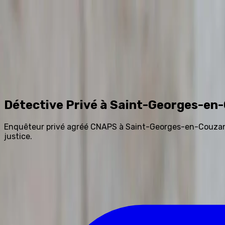
Accueil
Prestations
Tarifs
Avis
Blog
FAQ
Contact
0
Assistant IA
Détective Privé à Saint-Georges-en
Enquêteur privé agréé CNAPS à Saint-Georges-en-Couzan (L
justice.