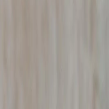
Besoin d'un détective privé à Saint-Georges-en-Couzan ? 
vérifications pour entreprises, recherche de preuves, lutte
en justice.
La Loire, ancien bassin industriel en reconversion, présen
fraudes dans le commerce de détail.
En choisissant le B.R.I.P pour votre enquête à Saint-Georg
français et européen. Nos enquêteurs, formés aux dernièr
systématiquement validées par notre directeur d'enquête 
Enquêteur privé à
Saint-Georges-en
Vous recherchez un
enquêteur privé à
Saint-Georges
intervient
dans la Loire
et sur tout le territoire national.
dans le strict respect de la législation française.
Que vous soyez un particulier, un avocat, une entreprise
votre situation jusqu'à la remise d'un rapport détaillé, exp
Détective adultère à
Saint-Georges
Vous suspectez votre conjoint d'infidélité à
Saint-George