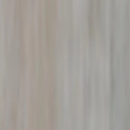
ou de demander le remboursement des indemnités versées.
En savoir plus sur la vérification d'arrêt maladie →
Détective privé vol en entreprise à
S
Vous constatez des
vols en entreprise
à
Saint-Georges
dispositif d'investigation adapté : analyse des flux logisti
Nos enquêtes de vol interne à
Saint-Georges-en-Couzan
r
procédure disciplinaire (licenciement pour faute grave) et
En savoir plus sur nos enquêtes de vol →
Détective prestation compensatoire
Vous versez une
prestation compensatoire
à votre ex-
enquête sur le train de vie réel du bénéficiaire : revenus n
Les preuves collectées permettent de saisir le juge aux aff
compensatoire. Notre intervention permet souvent de récup
En savoir plus sur nos enquêtes patrimoniales →