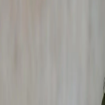
Toutes nos prestations à
Saint-Georges-en-
✓
Filature en zone urbaine et rurale
✓
Enquête pré-matrimoniale
✓
Retrouver une personne
✓
Contre-ingérence économique
✓
Fraude aux prestations sociales
✓
Enquête de solvabilité
✓
Litige locatif et occupation
✓
Vérification d'assurance
Enquêtes particuliers
Enquêtes entreprises
Enquêtes assu
Cadre juridique
dans la Loire
Nos rapports d'enquête réalisés à
Saint-Georges-en-Couz
recevables devant le
Tribunal judiciaire de Saint-Étie
L'agrément
CNAPS n°AUT-069-2122-08-23-2023-087
Nos avocats partenaires du
Barreau de Saint-Étienne
peuv
Zone d'intervention – Détective
Saint-Georg