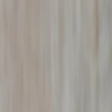
faits. Nous collectons des preuves photographiques, vidéo 
Les preuves d'adultère obtenues à
Saint-Georges-en-Cou
prestation compensatoire
, la fixation de la pension al
En savoir plus sur nos enquêtes conjugales →
Détective concurrence déloyale à
Sa
Votre entreprise à
Saint-Georges-en-Couzan
est victime 
parasitisme économique, débauchage massif de salariés, vi
Notre détective constitue un dossier de preuves solide p
du Code civil). Nous collaborons directement avec votre 
En savoir plus sur nos enquêtes entreprises →
Détective arrêt maladie abusif à
Sai
Un salarié de votre entreprise à
Saint-Georges-en-Couza
légale pour vérifier si le salarié exerce une activité incomp
Le rapport d'enquête constitue une preuve recevable dev