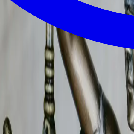
-Couzan
– Cabinet B.R.I.P