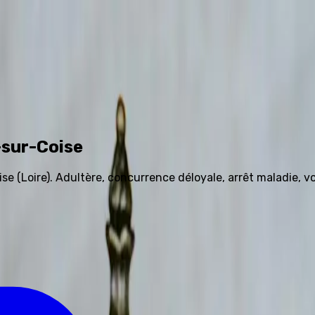
4 81 91 68 58
-sur-Coise
(Loire). Adultère, concurrence déloyale, arrêt maladie, vo