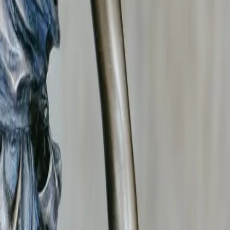
ivil
et
145 du Code de procédure civile
. Ils sont
nt
Loire
.
e VI du Code de la sécurité intérieure.
 vos procédures judiciaires.