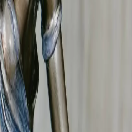
t votre avocat.
données confidentielles) ? Le B.R.I.P met en place un
teurs et collecte de preuves admissibles en justice.
e au travail et le RGPD. Notre rapport permet d'engager une
vant le
Tribunal judiciaire de Saint-Étienne et Roanne
.
n changement significatif de sa situation ? Notre
ncubinage notoire (article 283 du Code civil).
a baisse) ou la
suppression
de la prestation