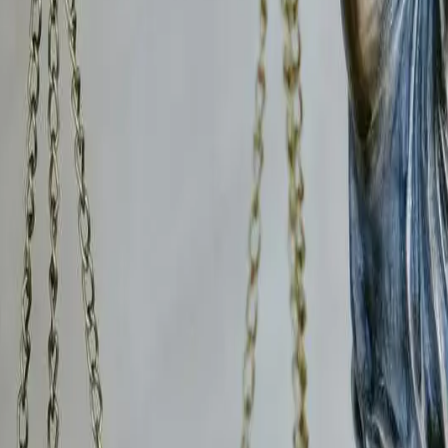
 Nous intervenons en coordination avec votre service RH e
aint-Symphorien-sur-Coise
en-sur-Coise
(marchandises, outils, matériel informatique, 
ques, surveillance des zones sensibles, identification des au
e
respectent scrupuleusement la législation sur la vie privé
/ou de déposer plainte avec constitution de partie civile de
 à
Saint-Symphorien-sur-Coise
conjoint à
Saint-Symphorien-sur-Coise
et vous suspectez u
: revenus non déclarés, patrimoine dissimulé, situation de co
aires familiales
dans la Loire
pour demander la
révision
(à l
érer des dizaines de milliers d'euros indûment versés.