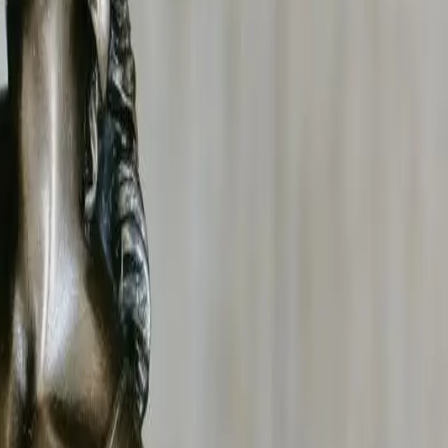
. Titulaires de l'agrément CNAPS, nos enquêteurs
éloyale, vol interne, arrêts maladie abusifs) et les
rations d'entreprises, à la concurrence déloyale et aux
. Titulaires de l'agrément CNAPS, nos enquêteurs
n directeur d'enquête certifié, sont recevables devant
on agréé CNAPS (n°AUT-069-2122-08-23-2023-0877761) qui
chniques de filature, de collecte de preuves et d'analyse,
ise
, notre enquêteur privé vous accompagne de l'analyse
 Roanne
.
met en place une filature discrète pour établir la réalité