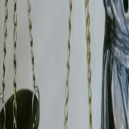
ur-Coise
rances
Détection TSCM
Nos tarifs
oise
sont rédigés conformément aux
articles 9 du Code c
nne et Roanne
et l'ensemble des juridictions du départeme
7761
atteste de la conformité de notre activité avec le Livr
ent exploiter directement nos conclusions dans le cadre de
rien-sur-Coise
et environs