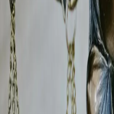
déo et des attestations de témoins, dans le respect du cadr
Coise
sont déterminantes pour les procédures de
divorce 
imentaire et les décisions de garde d'enfants devant le juge 
int-Symphorien-sur-Coise
e de
concurrence déloyale
? Le B.R.I.P enquête sur tous 
olation de clause de non-concurrence, détournement de clie
ermettant de saisir le tribunal de commerce compétent
dans 
avocat du
Barreau de Saint-Étienne
pour optimiser la stratég
nt-Symphorien-sur-Coise
ise
est en
arrêt maladie
prolongé et vous suspectez un abu
atible avec son état de santé déclaré : travail dissimulé, act
ant le
conseil de prud'hommes
dans la Loire
et permet d'e