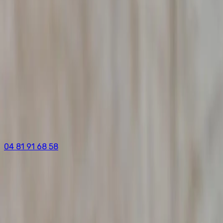
04 81 91 68 58
Accueil
/
Prestations
/
Détective Privé Saint-Symphorien-sur-Coise
Détective privé à
Saint-Symphorien-