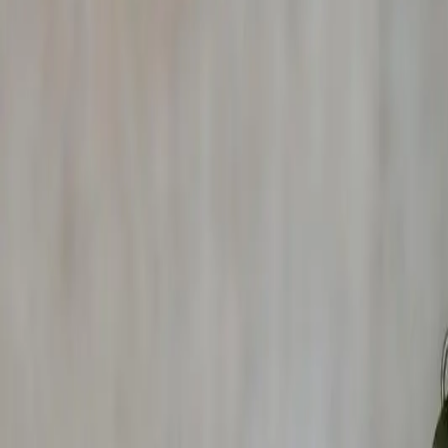
Toutes nos prestations à
Saint-Symphorien-s
✓
Filature professionnelle
✓
Enquête de couple et adultère
✓
Localisation de débiteurs
✓
Détection de micros et caméras
✓
Arrêt maladie abusif
✓
Audit de sécurité
✓
Enquête de voisinage
✓
Recherche d'héritiers
Enquêtes particuliers
Enquêtes entreprises
Enquêtes assu
Cadre juridique
dans la Loire
Nos rapports d'enquête réalisés à
Saint-Symphorien-sur-C
recevables devant le
Tribunal judiciaire de Saint-Étie
L'agrément
CNAPS n°AUT-069-2122-08-23-2023-087
Nos avocats partenaires du
Barreau de Saint-Étienne
peuv
Zone d'intervention – Détective
Saint-Sympho