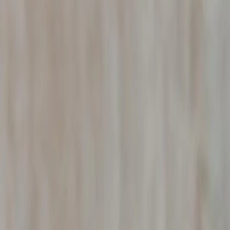
L'agence B.R.I.P propose ses services de détective privé 
interviennent pour les particuliers (infidélité, recherche d
assurances (fraude, sinistres). Rapports recevables devant 
La Loire, ancien bassin industriel en reconversion, présen
fraudes dans le commerce de détail.
Le B.R.I.P à Saint-Symphorien-sur-Coise (42) vous garanti
respectent scrupuleusement les articles 9 du Code civil et
toutes les juridictions françaises et constituent des preuv
Enquêteur privé à
Saint-Symphorien
Vous recherchez un
enquêteur privé à
Saint-Symphori
intervient
dans la Loire
et sur tout le territoire national.
dans le strict respect de la législation française.
Que vous soyez un particulier, un avocat, une entreprise
de votre situation jusqu'à la remise d'un rapport détaillé, 
Détective adultère à
Saint-Symphori
Vous suspectez votre conjoint d'infidélité à
Saint-Symphor