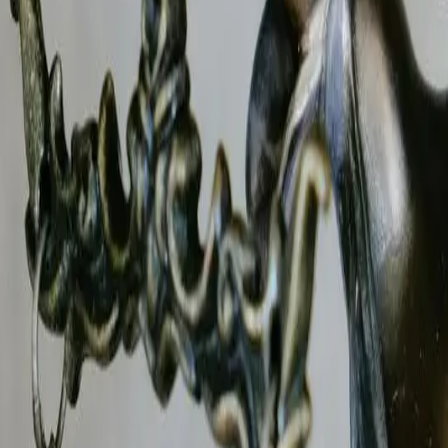
à Saint-Symphorien-sur-Coise et sur l'ensemble du Loire (42)
e personnes, garde d'enfants), les entreprises (concurrence d
toutes les juridictions.
te des enquêtes liées aux litiges prud'homaux, aux restructu
t des investigations menées dans un cadre juridique strict
 145 du Code de procédure civile. Nos rapports, signés par u
es solides pour votre dossier.
-sur-Coise
– Agréé CNAPS
en-sur-Coise
? Le B.R.I.P est un cabinet d'investigati
 Nos enquêteurs privés sont des professionnels formés aux te
 ou une compagnie d'assurances à
Saint-Symphorien-sur-Co
exploitable devant le
Tribunal judiciaire de Saint-Étienne et
en-sur-Coise
ien-sur-Coise
? Notre
détective spécialisé en adultère