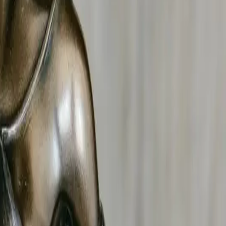
e légal.
pour faute
(article 242 du Code civil), l'attribution de la
aux affaires familiales
dans la Loire
.
les types d'actes déloyaux : dénigrement commercial,
ntèle et imitation de produits ou services.
la Loire
et d'obtenir réparation du préjudice (article 1240
ie contentieuse.
s ? Notre détective effectue une surveillance discrète et
ivités sportives, travaux, voyages.
ngager une procédure de licenciement pour faute grave