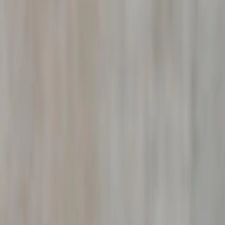
ou de demander le remboursement des indemnités versées.
En savoir plus sur la vérification d'arrêt maladie →
Détective privé vol en entreprise à
S
Vous constatez des
vols en entreprise
à
Saint-Symphori
dispositif d'investigation adapté : analyse des flux logisti
Nos enquêtes de vol interne à
Saint-Symphorien-sur-Cois
procédure disciplinaire (licenciement pour faute grave) et
En savoir plus sur nos enquêtes de vol →
Détective prestation compensatoire
Vous versez une
prestation compensatoire
à votre ex-
détective enquête sur le train de vie réel du bénéficiaire 
Les preuves collectées permettent de saisir le juge aux aff
compensatoire. Notre intervention permet souvent de récup
En savoir plus sur nos enquêtes patrimoniales →