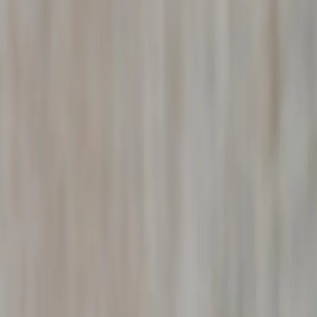
des faits. Nous collectons des preuves photographiques, vi
Les preuves d'adultère obtenues à
Saint-Symphorien-sur-
prestation compensatoire
, la fixation de la pension al
En savoir plus sur nos enquêtes conjugales →
Détective concurrence déloyale à
Sa
Votre entreprise à
Saint-Symphorien-sur-Coise
est victim
parasitisme économique, débauchage massif de salariés, vi
Notre détective constitue un dossier de preuves solide p
du Code civil). Nous collaborons directement avec votre 
En savoir plus sur nos enquêtes entreprises →
Détective arrêt maladie abusif à
Sai
Un salarié de votre entreprise à
Saint-Symphorien-sur-Co
légale pour vérifier si le salarié exerce une activité incomp
Le rapport d'enquête constitue une preuve recevable dev