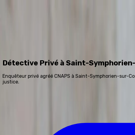
Accueil
Prestations
Tarifs
Avis
Blog
FAQ
Contact
0
Assistant IA
Détective Privé à Saint-Symphorien
Enquêteur privé agréé CNAPS à Saint-Symphorien-sur-Coise 
justice.