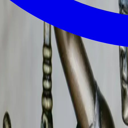
sur-Coise
– Cabinet B.R.I.P