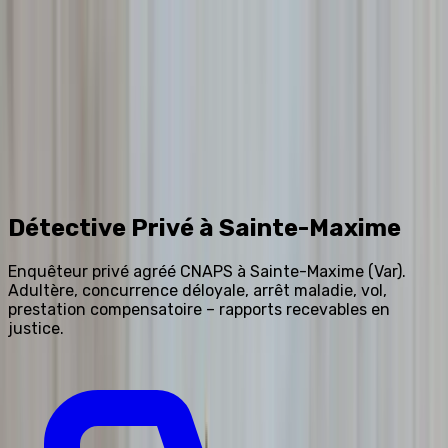
Accueil
Prestations
Tarifs
Avis
Blog
FAQ
Contact
Assistant IA
04 81 91 68 58
Détective Privé à Sainte-Maxime
Enquêteur privé agréé CNAPS à Sainte-Maxime (Var).
Adultère, concurrence déloyale, arrêt maladie, vol,
prestation compensatoire – rapports recevables en
justice.