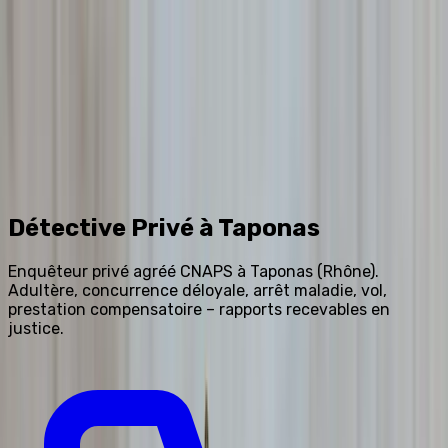
Accueil
Prestations
Tarifs
Avis
Blog
FAQ
Contact
Assistant IA
04 81 91 68 58
Détective Privé à Taponas
Enquêteur privé agréé CNAPS à Taponas (Rhône).
Adultère, concurrence déloyale, arrêt maladie, vol,
prestation compensatoire – rapports recevables en
justice.