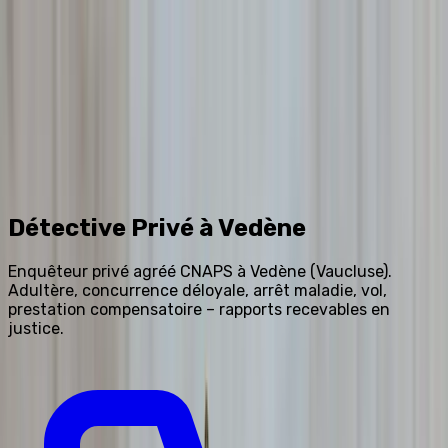
Accueil
Prestations
Tarifs
Avis
Blog
FAQ
Contact
Assistant IA
04 81 91 68 58
Détective Privé à Vedène
Enquêteur privé agréé CNAPS à Vedène (Vaucluse).
Adultère, concurrence déloyale, arrêt maladie, vol,
prestation compensatoire – rapports recevables en
justice.