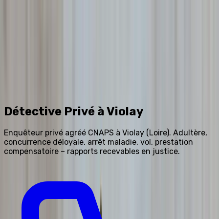
Accueil
Prestations
Tarifs
Avis
Blog
FAQ
Contact
Assistant IA
04 81 91 68 58
Détective Privé à Violay
Enquêteur privé agréé CNAPS à Violay (Loire). Adultère,
concurrence déloyale, arrêt maladie, vol, prestation
compensatoire – rapports recevables en justice.