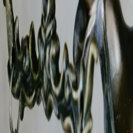
B.R.I.P est un cabinet d'investigation agréé CNAPS qui inter
s formés aux techniques de filature, de collecte de preuves 
njugales, recherche de personnes, enquêtes familiales, pres
rêt maladie abusif, vol en entreprise, vérification de CV. E
ification de sinistres, fraude à l'assurance
.
ecevables devant le Tribunal judiciaire de Bourg-en-Bresse. 
teur privé
à
Bourg-en-Bresse
?
61
urg-en-Bresse
ns l'Ain
g-en-Bresse
sont rédigés conformément aux
articles 9 d
Bresse
.