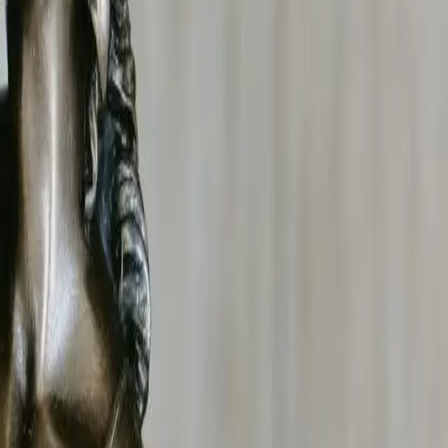
vient dans l'Ain et sur tout le territoire national. Nos
et d'analyse, dans le strict respect de la législation
tation compensatoire
.
nquêteur privé pour avocats : collecte de preuves, constats,
Le premier entretien est gratuit et le devis est établi sur
u Code civil
et
145 du Code de procédure civile
. Ils sont