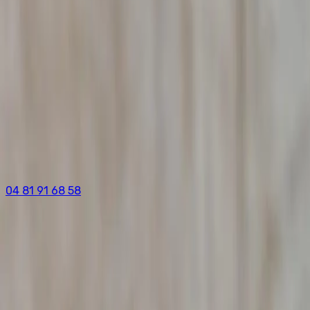
04 81 91 68 58
Accueil
/
Prestations
/
Détective Privé Bourg-en-Bresse
/
Enquêteur Privé
Enquêteur Privé
à
Bourg-en-Bresse