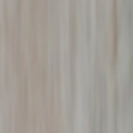
Frontalière avec la Suisse et le département du Rhône, l'Ai
surveillance de résidences secondaires dans le pays de Ge
Enquêteur Privé
Bourg-en-Bresse
– Consultat
Premier entretien confidentiel et gratuit. Nous analysons 