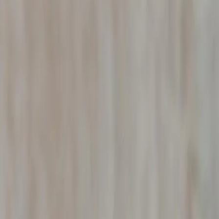
Vous recherchez un enquêteur privé à Bourg-en-Bresse ? Le 
enquêteurs privés à Bourg-en-Bresse sont des professionnel
française. Enquêteur privé pour particuliers : affaires co
Enquêteur privé pour entreprises : concurrence déloyale, ar
auditions de témoins. Enquêteur privé pour assurances : vér
Tous nos rapports d'investigation à Bourg-en-Bresse sont r
mesure.
Pourquoi choisir le B.R.I.P pour
enquê
✓
Agrément CNAPS n°AUT-069-2122-08-23-2023-08777
✓
Secret professionnel et confidentialité garantis
✓
Rapports recevables devant le Tribunal judiciaire de Bo
✓
Devis gratuit, établi sur mesure selon l'affaire
✓
Intervention rapide à Bourg-en-Bresse et environs
✓
Collaboration avec les avocats du Barreau de l'Ain
Cadre juridique –
Enquêteur Privé
da
Nos rapports d'enquête de
enquêteur privé
réalisés à
Bour
recevables devant le
Tribunal judiciaire de Bourg-en-