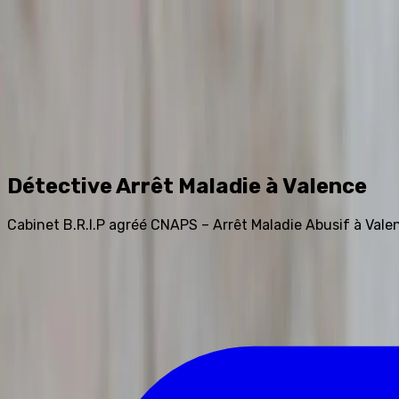
Accueil
Prestations
Tarifs
Avis
Blog
FAQ
Contact
0
Assistant IA
Détective Arrêt Maladie à Valence
Cabinet B.R.I.P agréé CNAPS – Arrêt Maladie Abusif à Vale