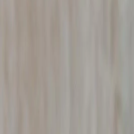
Un salarié en arrêt maladie prolongé à Valence et vous sus
vérifier la réalité de l'arrêt de travail. Nos enquêteurs à 
intensives, travaux de rénovation, voyages incompatibles 
dans la Drôme et permet d'engager une procédure de lice
L'entreprise peut aussi demander le remboursement des ind
est souvent inférieur à une seule semaine d'arrêt frauduleux
Pourquoi choisir le B.R.I.P pour
arrêt
✓
Agrément CNAPS n°AUT-069-2122-08-23-2023-08777
✓
Secret professionnel et confidentialité garantis
✓
Rapports recevables devant le Tribunal judiciaire de Val
✓
Devis gratuit, établi sur mesure selon l'affaire
✓
Intervention rapide à Valence et environs
✓
Collaboration avec les avocats du Barreau de Valence
Cadre juridique –
Arrêt Maladie Abusi
Nos rapports d'enquête de
arrêt maladie abusif
réalisés à
recevables devant le
Tribunal judiciaire de Valence
.
La Drôme, entre vallée du Rhône et Provence, allie industri