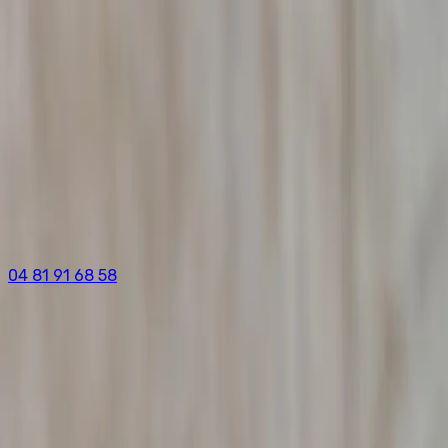
04 81 91 68 58
Accueil
/
Prestations
/
Détective Privé Valence
/
Arrêt Maladie Abusif
Détective Arrêt Maladie
à
Valence