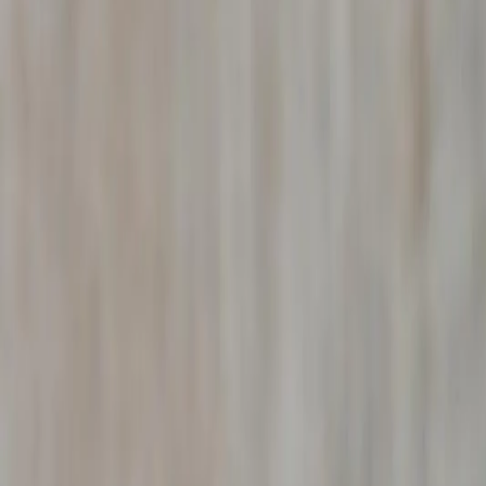
maladie et les litiges immobiliers.
Détective Arrêt Maladie
Valence
– Consultatio
Premier entretien confidentiel et gratuit. Nous analysons 