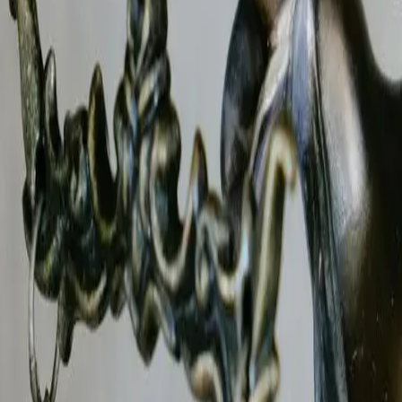
pectez un abus ? Le B.R.I.P, cabinet de détective privé agré
Valence observent et documentent les activités du salarié : tr
avec l'état de santé déclaré. Le rapport d'enquête constit
nciement pour faute grave
.
emnités versées et déposer plainte pour escroquerie. Notre 
. Le tarif est établi sur devis, selon la complexité de l'affa
 maladie abusif
à
Valence
?
61
ence
f
dans la Drôme
Valence
sont rédigés conformément aux
articles 9 du Code
es (nucléaire à Pierrelatte, agroalimentaire) et tourisme. Le