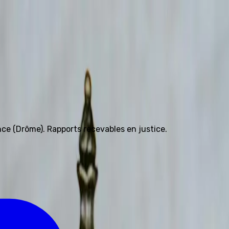
4 81 91 68 58
nce (Drôme). Rapports recevables en justice.