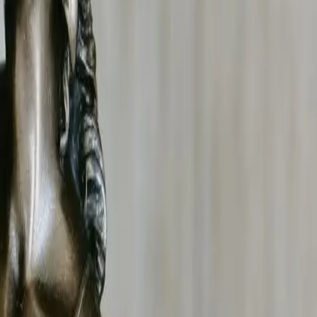
é CNAPS, effectue une surveillance discrète et légale pour
avail dissimulé pour un concurrent, activités sportives
ue une preuve recevable devant le conseil de prud'hommes
intervention à Valence est rentable : le coût de l'enquête
ire et les moyens nécessaires à sa réalisation.
 civil
et
145 du Code de procédure civile
. Ils sont
s enquêtes portent sur la concurrence déloyale, les arrêts