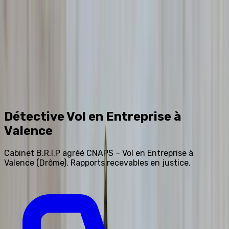
Accueil
Prestations
Tarifs
Avis
Blog
FAQ
Contact
Assistant IA
04 81 91 68 58
Détective Vol en Entreprise à
Valence
Cabinet B.R.I.P agréé CNAPS – Vol en Entreprise à
Valence (Drôme). Rapports recevables en justice.