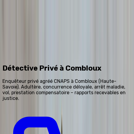
Accueil
Prestations
Tarifs
Avis
Blog
FAQ
Contact
Assistant IA
04 81 91 68 58
Détective Privé à Combloux
Enquêteur privé agréé CNAPS à Combloux (Haute-
Savoie). Adultère, concurrence déloyale, arrêt maladie,
vol, prestation compensatoire – rapports recevables en
justice.