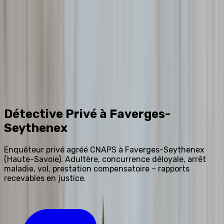
Accueil
Prestations
Tarifs
Avis
Blog
FAQ
Contact
Assistant IA
04 81 91 68 58
Détective Privé à Faverges-
Seythenex
Enquêteur privé agréé CNAPS à Faverges-Seythenex
(Haute-Savoie). Adultère, concurrence déloyale, arrêt
maladie, vol, prestation compensatoire – rapports
recevables en justice.