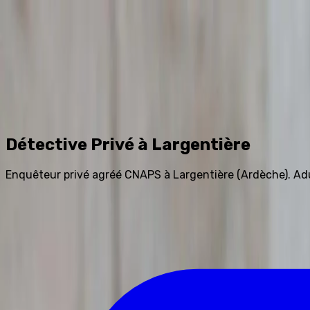
Accueil
Prestations
Tarifs
Avis
Blog
FAQ
Contact
0
Assistant IA
Détective Privé à Largentière
Enquêteur privé agréé CNAPS à Largentière (Ardèche). Adul