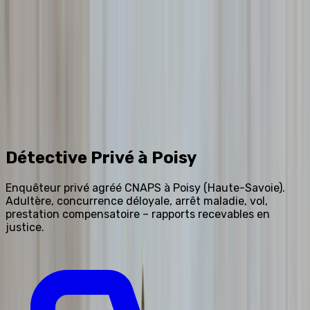
Accueil
Prestations
Tarifs
Avis
Blog
FAQ
Contact
Assistant IA
04 81 91 68 58
Détective Privé à Poisy
Enquêteur privé agréé CNAPS à Poisy (Haute-Savoie).
Adultère, concurrence déloyale, arrêt maladie, vol,
prestation compensatoire – rapports recevables en
justice.