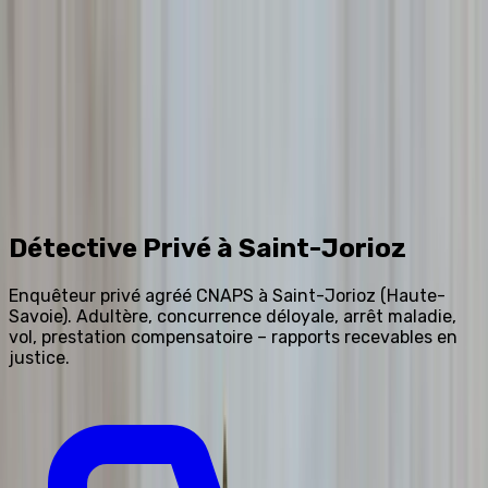
Accueil
Prestations
Tarifs
Avis
Blog
FAQ
Contact
Assistant IA
04 81 91 68 58
Détective Privé à Saint-Jorioz
Enquêteur privé agréé CNAPS à Saint-Jorioz (Haute-
Savoie). Adultère, concurrence déloyale, arrêt maladie,
vol, prestation compensatoire – rapports recevables en
justice.